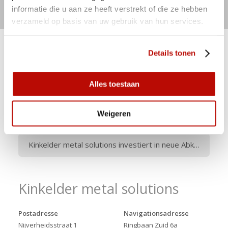
informatie die u aan ze heeft verstrekt of die ze hebben
verzameld op basis van uw gebruik van hun services.
Details tonen
Nachrichten
Alles toestaan
Namensänderung & neue Corporate Identity
Weigeren
Neuer Rohrlaser: Adige LT8 Fiber
Kinkelder metal solutions investiert in neue Abkantbänke und Mitarbeiter.
Kinkelder metal solutions
Postadresse
Navigationsadresse
Nijverheidsstraat 1
Ringbaan Zuid 6a